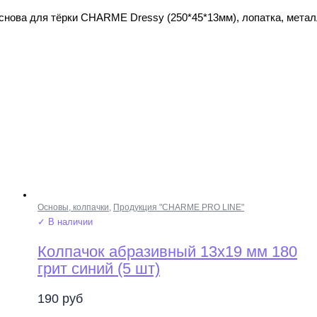
снова для тёрки CHARME Dressy (250*45*13мм), лопатка, метал
Основы, колпачки
,
Продукция "CHARME PRO LINE"
✓ В наличии
Колпачок абразивный 13х19 мм 180
грит синий (5 шт)
190
руб