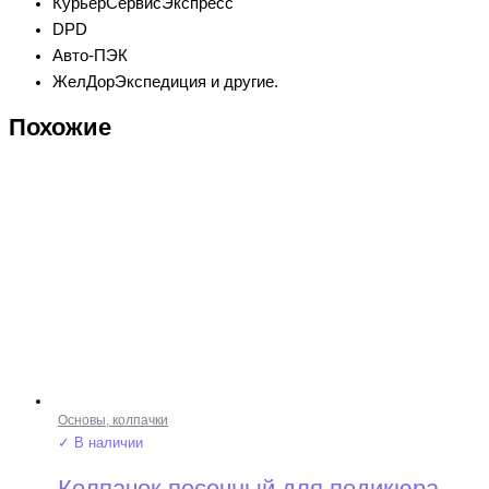
КурьерСервисЭкспресс
DPD
Авто-ПЭК
ЖелДорЭкспедиция и другие.
Похожие
Основы, колпачки
✓ В наличии
Колпачок песочный для педикюра