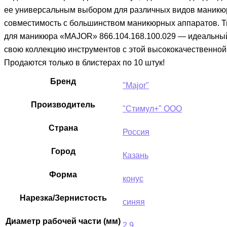
ее универсальным выбором для различных видов маникюра.
совместимость с большинством маникюрных аппаратов. Ти
для маникюра «MAJOR» 866.104.168.100.029 — идеальный
свою коллекцию инструментов с этой высококачественной
Продаются только в блистерах по 10 штук!
Бренд
"Major"
Производитель
"Стимул+" ООО
Страна
Россия
Город
Казань
Форма
конус
Нарезка/Зернистость
синяя
Диаметр рабочей части (мм)
2.9