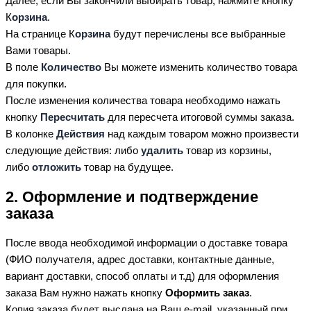
Далее, если Вы закончили выбирать товар, нажмите кнопку
К
орзина
.
На странице К
орзина
будут перечислены все выбранные
Вами товары.
В поле
Количество
Вы можете изменить количество товара
для покупки.
После изменения количества товара необходимо нажать
кнопку
Пересчитать
для пересчета итоговой суммы заказа.
В колонке
Действия
над каждым товаром можно произвести
следующие действия: либо
удалить
товар из корзины,
либо
отложить
товар на будущее.
2. Оформление и подтверждение
заказа
После ввода необходимой информации о доставке товара
(ФИО получателя, адрес доставки, контактные данные,
вариант доставки, способ оплаты и т.д) для оформления
заказа Вам нужно нажать кнопку
Оформить заказ
.
Копия заказа будет выслана на Ваш e-mail, указанный при