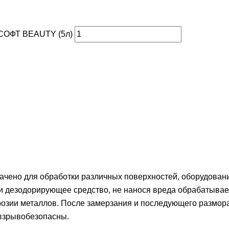
 СОФТ BEAUTY (5л)
о для обработки различных поверхностей, оборудования
и дезодорирующее средство, не нанося вреда обрабатываем
ррозии металлов. После замерзания и последующего размор
 взрывобезопасны.