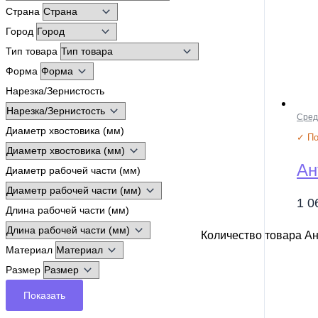
Страна
Страна
Город
Город
Тип товар
Тип товара
Форма
Форма
Нарезка/
Нарезка/Зернистость
Диаметр х
Диаметр р
Сред
Диаметр хвостовика (мм)
Длина раб
✓ По
Материал
Ан
Размер
Диаметр рабочей части (мм)
Показ
1 
Длина рабочей части (мм)
Количество товара Ан
Материал
Размер
Показать