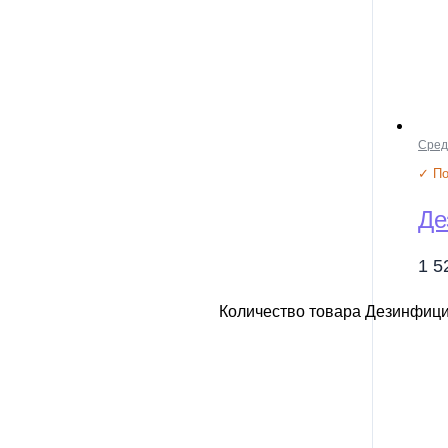
Сред
✓ По
Де
1 
Количество товара Дезинфиц