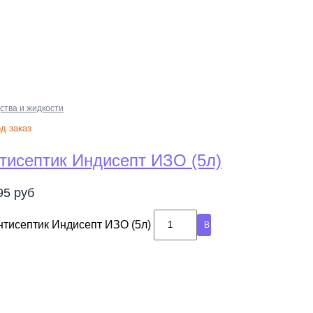
ства и жидкости
д заказ
тисептик Индисепт ИЗО (5л)
395
руб
нтисептик Индисепт ИЗО (5л)
В корзину