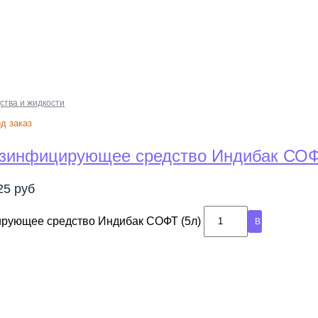
ства и жидкости
д заказ
зинфицирующее средство Индибак СОФ
525
руб
ирующее средство Индибак СОФТ (5л)
В корзину