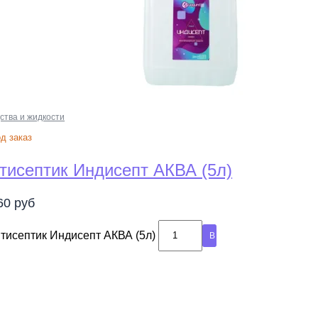
а
Зернистость
востовика (мм)
абочей части (мм)
ства и жидкости
очей части (мм)
д заказ
тисептик Индисепт АКВА (5л)
ать
060
руб
тисептик Индисепт АКВА (5л)
В корзину