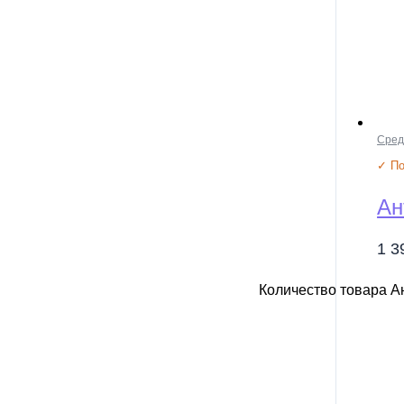
Сред
✓ По
Ан
1 
Количество товара А